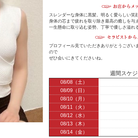
スレンダーな身体に黒髪。明るく愛らしい笑
身体の芯まで疲れを取り除き最高の癒しを与
一生懸命に取り込む姿勢、丁寧で優しさ溢れ
プロフィール見ていただきありがとうござい
ので
ぜひ会いにきてくださいね。
週間スケジ
08/08（土）
08/09（日）
08/10（月）
08/11（火）
08/12（水）
08/13（木）
08/14（金）