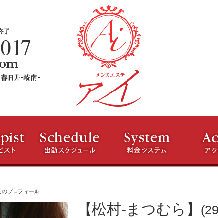
んのプロフィール
【松村-まつむら】
(29