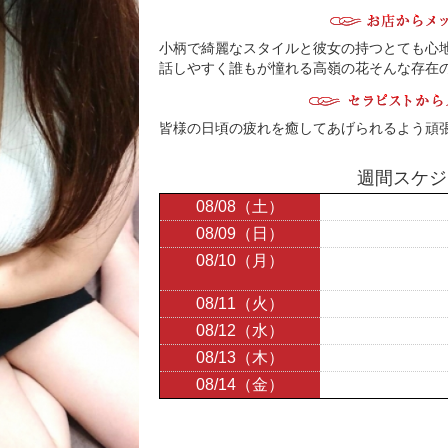
小柄で綺麗なスタイルと彼女の持つとても心
話しやすく誰もが憧れる高嶺の花そんな存在の
皆様の日頃の疲れを癒してあげられるよう頑
週間スケジ
08/08（土）
08/09（日）
08/10（月）
08/11（火）
08/12（水）
08/13（木）
08/14（金）