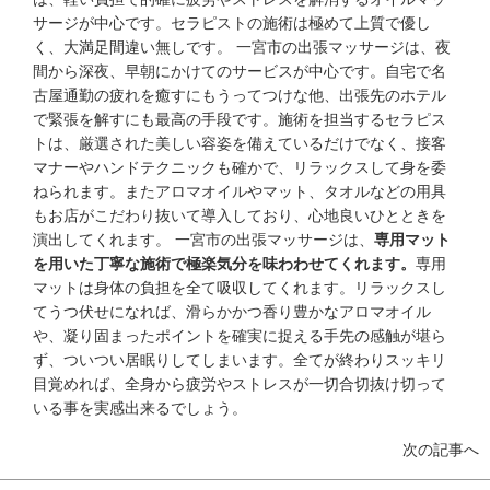
サージが中心です。セラピストの施術は極めて上質で優し
く、大満足間違い無しです。 一宮市の出張マッサージは、夜
間から深夜、早朝にかけてのサービスが中心です。自宅で名
古屋通勤の疲れを癒すにもうってつけな他、出張先のホテル
で緊張を解すにも最高の手段です。施術を担当するセラピス
トは、厳選された美しい容姿を備えているだけでなく、接客
マナーやハンドテクニックも確かで、リラックスして身を委
ねられます。またアロマオイルやマット、タオルなどの用具
もお店がこだわり抜いて導入しており、心地良いひとときを
演出してくれます。 一宮市の出張マッサージは、
専用マット
を用いた丁寧な施術で極楽気分を味わわせてくれます。
専用
マットは身体の負担を全て吸収してくれます。リラックスし
てうつ伏せになれば、滑らかかつ香り豊かなアロマオイル
や、凝り固まったポイントを確実に捉える手先の感触が堪ら
ず、ついつい居眠りしてしまいます。全てが終わりスッキリ
目覚めれば、全身から疲労やストレスが一切合切抜け切って
いる事を実感出来るでしょう。
次の記事へ