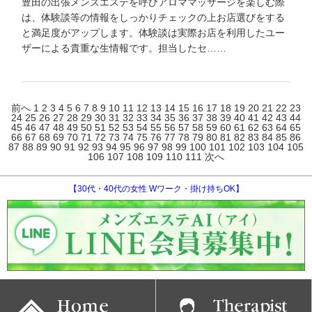
豊田の出張メンズエステを呼びアロママッサージを楽しむ際
は、体験談等の情報をしっかりチェックの上お店選びをする
と満足度がアップします。体験談は実際お店を利用したユー
ザーによる貴重な生情報です。担当したセ……
前へ
1
2
3
4
5
6
7
8
9
10
11
12
13
14
15
16
17
18
19
20
21
22
23
24
25
26
27
28
29
30
31
32
33
34
35
36
37
38
39
40
41
42
43
44
45
46
47
48
49
50
51
52
53
54
55
56
57
58
59
60
61
62
63
64
65
66
67
68
69
70
71
72
73
74
75
76
77
78
79
80
81
82
83
84
85
86
87
88
89
90
91
92
93
94
95
96
97
98
99
100
101
102
103
104
105
106
107
108
109
110
111
次へ
【30代・40代の女性 Wワーク・掛け持ちOK】