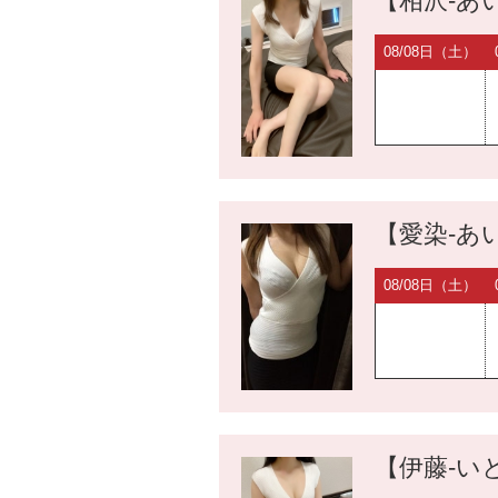
【相沢-あい
08/08日（土）
【愛染-あい
08/08日（土）
【伊藤-いと