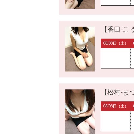
【香田-こう
08/08日（土）
【松村-まつ
08/08日（土）