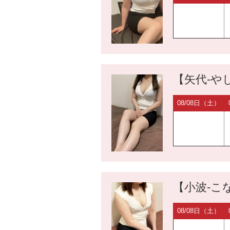
【矢代-やし
08/08日（土）
【小波-こな
08/08日（土）