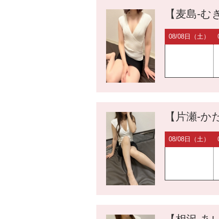
【麦島-むぎ
08/08日（土）
【片瀬-かた
08/08日（土）